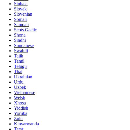
Sinhala
Slovak
Slovenian
Somali
Samoan
Scots Gaelic
Shona
Sindhi
Sundanese
Swahili
Tajik
Tamil
Telugu
Thai
Ukrainian
Urdu
Uzbek
Vietnamese
Welsh
Xhosa
Yiddish
Yoruba
Zulu
Kinyarwanda
Tatar