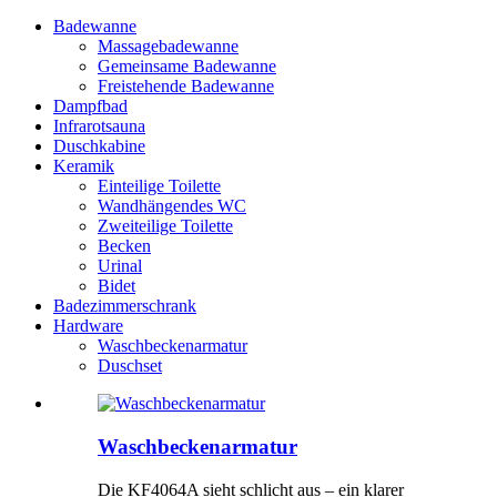
Badewanne
Massagebadewanne
Gemeinsame Badewanne
Freistehende Badewanne
Dampfbad
Infrarotsauna
Duschkabine
Keramik
Einteilige Toilette
Wandhängendes WC
Zweiteilige Toilette
Becken
Urinal
Bidet
Badezimmerschrank
Hardware
Waschbeckenarmatur
Duschset
Waschbeckenarmatur
Die KF4064A sieht schlicht aus – ein klarer