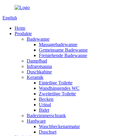
English
Heim
Produkte
Badewanne
Massagebadewanne
Gemeinsame Badewanne
Freistehende Badewanne
Dampfbad
Infrarotsauna
Duschkabine
Keramik
Einteilige Toilette
Wandhängendes WC
Zweiteilige Toilette
Becken
Urinal
Bidet
Badezimmerschrank
Hardware
Waschbeckenarmatur
Duschset