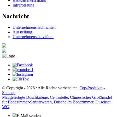
Badezimmerschrank
Infrarotsauna
Nachricht
Unternehmensnachrichten
Ausstellung
Unternehmensaktivitäten
© Copyright - 2026 : Alle Rechte vorbehalten.
Top-Produkte
-
Sitemap
Maßgefertigte Duschkabine
,
Ce Toilette
,
Chinesischer Großhandel
für Badezimmer-Sanitärwaren
,
Dusche im Badezimmer
,
Duschset
,
WC
,