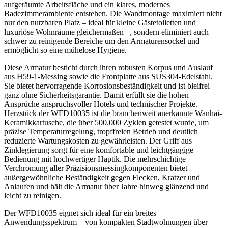
aufgeräumte Arbeitsfläche und ein klares, modernes
Badezimmerambiente entstehen. Die Wandmontage maximiert nicht
nur den nutzbaren Platz – ideal für kleine Gästetoiletten und
luxuriöse Wohnräume gleichermaßen –, sondern eliminiert auch
schwer zu reinigende Bereiche um den Armaturensockel und
ermöglicht so eine mühelose Hygiene.
Diese Armatur besticht durch ihren robusten Korpus und Auslauf
aus H59-1-Messing sowie die Frontplatte aus SUS304-Edelstahl.
Sie bietet hervorragende Korrosionsbeständigkeit und ist bleifrei –
ganz ohne Sicherheitsgarantie. Damit erfüllt sie die hohen
Ansprüche anspruchsvoller Hotels und technischer Projekte.
Herzstück der WFD10035 ist die branchenweit anerkannte Wanhai-
Keramikkartusche, die über 500.000 Zyklen getestet wurde, um
präzise Temperaturregelung, tropffreien Betrieb und deutlich
reduzierte Wartungskosten zu gewährleisten. Der Griff aus
Zinklegierung sorgt für eine komfortable und leichtgängige
Bedienung mit hochwertiger Haptik. Die mehrschichtige
Verchromung aller Präzisionsmessingkomponenten bietet
außergewöhnliche Beständigkeit gegen Flecken, Kratzer und
Anlaufen und hält die Armatur über Jahre hinweg glänzend und
leicht zu reinigen.
Der WFD10035 eignet sich ideal für ein breites
Anwendungsspektrum – von kompakten Stadtwohnungen über