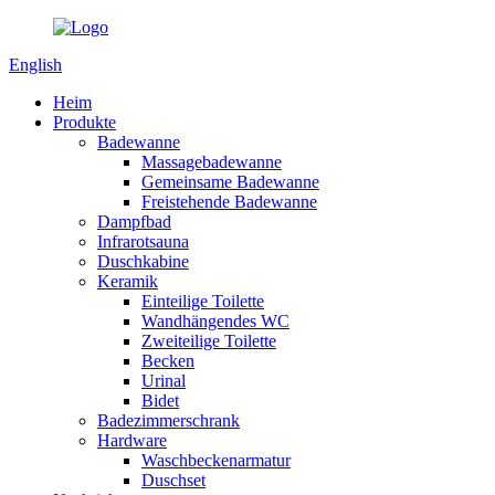
English
Heim
Produkte
Badewanne
Massagebadewanne
Gemeinsame Badewanne
Freistehende Badewanne
Dampfbad
Infrarotsauna
Duschkabine
Keramik
Einteilige Toilette
Wandhängendes WC
Zweiteilige Toilette
Becken
Urinal
Bidet
Badezimmerschrank
Hardware
Waschbeckenarmatur
Duschset