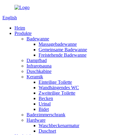
English
Heim
Produkte
Badewanne
Massagebadewanne
Gemeinsame Badewanne
Freistehende Badewanne
Dampfbad
Infrarotsauna
Duschkabine
Keramik
Einteilige Toilette
Wandhängendes WC
Zweiteilige Toilette
Becken
Urinal
Bidet
Badezimmerschrank
Hardware
Waschbeckenarmatur
Duschset