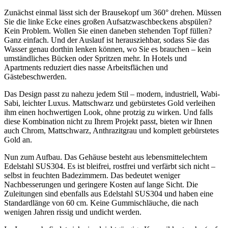
Zunächst einmal lässt sich der Brausekopf um 360° drehen. Müssen
Sie die linke Ecke eines großen Aufsatzwaschbeckens abspülen?
Kein Problem. Wollen Sie einen daneben stehenden Topf füllen?
Ganz einfach. Und der Auslauf ist herausziehbar, sodass Sie das
Wasser genau dorthin lenken können, wo Sie es brauchen – kein
umständliches Bücken oder Spritzen mehr. In Hotels und
Apartments reduziert dies nasse Arbeitsflächen und
Gästebeschwerden.
Das Design passt zu nahezu jedem Stil – modern, industriell, Wabi-
Sabi, leichter Luxus. Mattschwarz und gebürstetes Gold verleihen
ihm einen hochwertigen Look, ohne protzig zu wirken. Und falls
diese Kombination nicht zu Ihrem Projekt passt, bieten wir Ihnen
auch Chrom, Mattschwarz, Anthrazitgrau und komplett gebürstetes
Gold an.
Nun zum Aufbau. Das Gehäuse besteht aus lebensmittelechtem
Edelstahl SUS304. Es ist bleifrei, rostfrei und verfärbt sich nicht –
selbst in feuchten Badezimmern. Das bedeutet weniger
Nachbesserungen und geringere Kosten auf lange Sicht. Die
Zuleitungen sind ebenfalls aus Edelstahl SUS304 und haben eine
Standardlänge von 60 cm. Keine Gummischläuche, die nach
wenigen Jahren rissig und undicht werden.