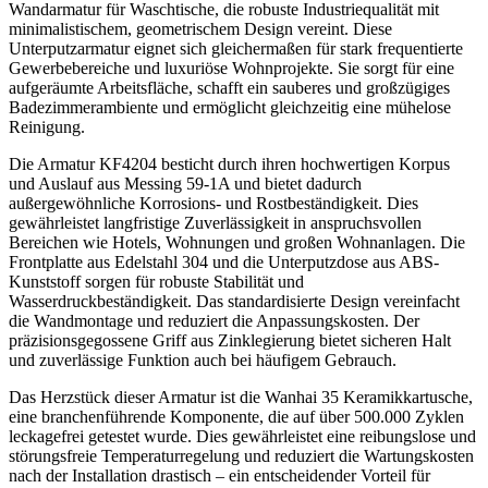
Wandarmatur für Waschtische, die robuste Industriequalität mit
minimalistischem, geometrischem Design vereint. Diese
Unterputzarmatur eignet sich gleichermaßen für stark frequentierte
Gewerbebereiche und luxuriöse Wohnprojekte. Sie sorgt für eine
aufgeräumte Arbeitsfläche, schafft ein sauberes und großzügiges
Badezimmerambiente und ermöglicht gleichzeitig eine mühelose
Reinigung.
Die Armatur KF4204 besticht durch ihren hochwertigen Korpus
und Auslauf aus Messing 59-1A und bietet dadurch
außergewöhnliche Korrosions- und Rostbeständigkeit. Dies
gewährleistet langfristige Zuverlässigkeit in anspruchsvollen
Bereichen wie Hotels, Wohnungen und großen Wohnanlagen. Die
Frontplatte aus Edelstahl 304 und die Unterputzdose aus ABS-
Kunststoff sorgen für robuste Stabilität und
Wasserdruckbeständigkeit. Das standardisierte Design vereinfacht
die Wandmontage und reduziert die Anpassungskosten. Der
präzisionsgegossene Griff aus Zinklegierung bietet sicheren Halt
und zuverlässige Funktion auch bei häufigem Gebrauch.
Das Herzstück dieser Armatur ist die Wanhai 35 Keramikkartusche,
eine branchenführende Komponente, die auf über 500.000 Zyklen
leckagefrei getestet wurde. Dies gewährleistet eine reibungslose und
störungsfreie Temperaturregelung und reduziert die Wartungskosten
nach der Installation drastisch – ein entscheidender Vorteil für