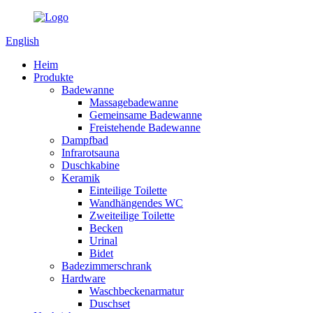
English
Heim
Produkte
Badewanne
Massagebadewanne
Gemeinsame Badewanne
Freistehende Badewanne
Dampfbad
Infrarotsauna
Duschkabine
Keramik
Einteilige Toilette
Wandhängendes WC
Zweiteilige Toilette
Becken
Urinal
Bidet
Badezimmerschrank
Hardware
Waschbeckenarmatur
Duschset