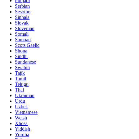
Punjabi
Serbian
Sesotho
Sinhala
Slovak
Slovenian
Somali
Samoan
Scots Gaelic
Shona
Sindhi
Sundanese
Swahili
Tajik
Tamil
Telugu
Thai
Ukrainian
Urdu
Uzbek
Vietnamese
Welsh
Xhosa
Yiddish
Yoruba