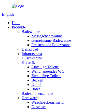
English
Heim
Produkte
Badewanne
Massagebadewanne
Gemeinsame Badewanne
Freistehende Badewanne
Dampfbad
Infrarotsauna
Duschkabine
Keramik
Einteilige Toilette
Wandhängendes WC
Zweiteilige Toilette
Becken
Urinal
Bidet
Badezimmerschrank
Hardware
Waschbeckenarmatur
Duschset