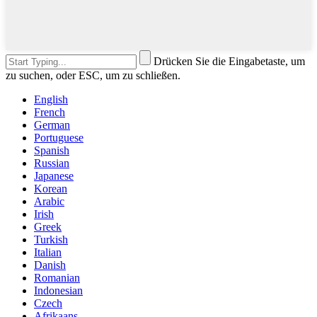
Drücken Sie die Eingabetaste, um
zu suchen, oder ESC, um zu schließen.
English
French
German
Portuguese
Spanish
Russian
Japanese
Korean
Arabic
Irish
Greek
Turkish
Italian
Danish
Romanian
Indonesian
Czech
Afrikaans