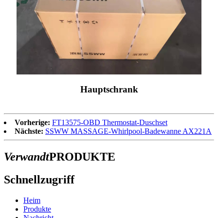
Hauptschrank
Vorherige:
FT13575-OBD Thermostat-Duschset
Nächste:
SSWW MASSAGE-Whirlpool-Badewanne AX221A
Verwandt
PRODUKTE
Schnellzugriff
Heim
Produkte
Nachricht