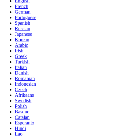
English
French
German
Portuguese
Spanish
Russian
Japanese
Korean
Arabic
Irish
Greek
Turkish
Italian
Danish
Romanian
Indonesian
Czech
Afrikaans
Swedish
Polish
Basque
Catalan
Esperanto
Hindi
Lao