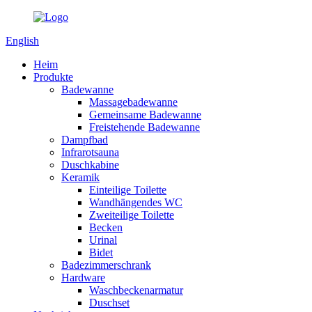
English
Heim
Produkte
Badewanne
Massagebadewanne
Gemeinsame Badewanne
Freistehende Badewanne
Dampfbad
Infrarotsauna
Duschkabine
Keramik
Einteilige Toilette
Wandhängendes WC
Zweiteilige Toilette
Becken
Urinal
Bidet
Badezimmerschrank
Hardware
Waschbeckenarmatur
Duschset