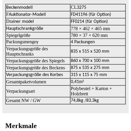
CL
Beckenmodell
3275
F
Auktionator-Modell
FD
41196 (für Option)
Dra
iner model
FF0
214 (für Option)
778 × 462 × 465 mm
Hauptschrankgröße
Spiegelgröße
780 × 37 × 620 mm
Packungsmenge
y
4 Packungen
Verpackungsgröße des
835 x 515 x 520 mm
Hauptschranks
Verpackungsgröße des Spiegels
860 x 700 x 100 mm
Verpackungsgröße des Beckens
875 x 535 x 275 mm
Verpackungsgröße des Korbes
315 x 115 x 75 mm
m³
Gesamtpaketvolumen
0,41
Polybeutel + Karton +
Verpackungsart
Holzbrett
Gesamt NW / GW
74,8
kg /
83,3
kg
Merkmale